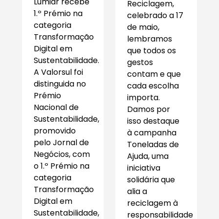
Lumiar recebe
Reciclagem,
1.º Prémio na
celebrado a 17
categoria
de maio,
Transformação
lembramos
Digital em
que todos os
Sustentabilidade.
gestos
A Valorsul foi
contam e que
distinguida no
cada escolha
Prémio
importa.
Nacional de
Damos por
Sustentabilidade,
isso destaque
promovido
à campanha
pelo Jornal de
Toneladas de
Negócios, com
Ajuda, uma
o 1.º Prémio na
iniciativa
categoria
solidária que
Transformação
alia a
Digital em
reciclagem à
Sustentabilidade,
responsabilidade