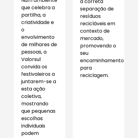
Num ambiente
a correta
que celebra a
separação de
partilha, a
resíduos
criatividade e
recicláveis em
o
contexto de
envolvimento
mercado,
de milhares de
promovendo o
pessoas, a
seu
Valorsul
encaminhamento
convida os
para
festivaleiros a
reciclagem.
juntarem-se a
esta ação
coletiva,
mostrando
que pequenas
escolhas
individuais
podem