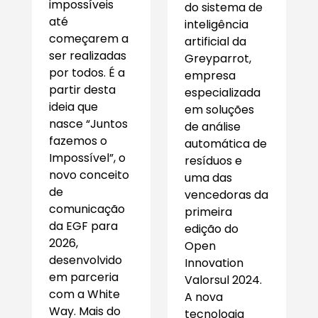
impossíveis
do sistema de
até
inteligência
começarem a
artificial da
ser realizadas
Greyparrot,
por todos. É a
empresa
partir desta
especializada
ideia que
em soluções
nasce “Juntos
de análise
fazemos o
automática de
Impossível”, o
resíduos e
novo conceito
uma das
de
vencedoras da
comunicação
primeira
da EGF para
edição do
2026,
Open
desenvolvido
Innovation
em parceria
Valorsul 2024.
com a White
A nova
Way. Mais do
tecnologia