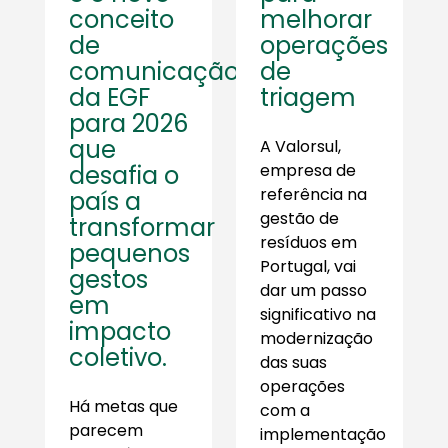
conceito
melhorar
de
operações
comunicação
de
da EGF
triagem
para 2026
que
A Valorsul,
desafia o
empresa de
referência na
país a
gestão de
transformar
resíduos em
pequenos
Portugal, vai
gestos
dar um passo
em
significativo na
impacto
modernização
coletivo.
das suas
operações
Há metas que
com a
parecem
implementação