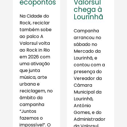
ecopontos
Valorsul
chega à
Lourinhã
Na Cidade do
Rock, reciclar
também sobe
Campanha
ao palco A
arrancou no
Valorsul volta
sábado no
ao Rock in Rio
Mercado da
em 2026 com
Lourinhã, e
uma ativação
contou com a
que junta
presença do
música, arte
Vereador da
urbana e
Câmara
reciclagem, no
Municipal da
âmbito da
Lourinhã,
campanha
António
“Juntos
Gomes, e do
fazemos o
Administrador
impossível”. O
da Valorsul,