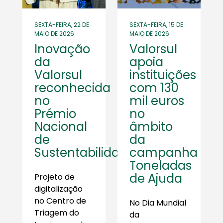
SEXTA-FEIRA, 22 DE
SEXTA-FEIRA, 15 DE
MAIO DE 2026
MAIO DE 2026
Inovação
Valorsul
da
apoia
Valorsul
instituições
reconhecida
com 130
no
mil euros
Prémio
no
Nacional
âmbito
de
da
Sustentabilidade
campanha
Toneladas
de Ajuda
Projeto de
digitalização
no Centro de
No Dia Mundial
Triagem do
da