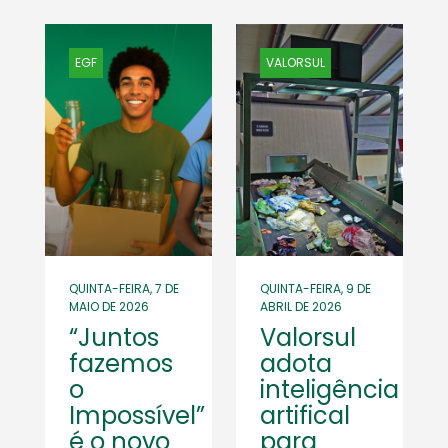
EGF
VALORSUL
QUINTA-FEIRA, 7 DE
QUINTA-FEIRA, 9 DE
MAIO DE 2026
ABRIL DE 2026
“Juntos
Valorsul
fazemos
adota
o
inteligência
Impossível”
artifical
é o novo
para