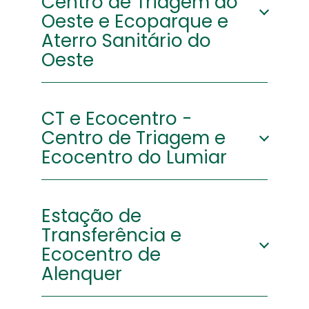
Centro de Triagem do
Oeste e Ecoparque e
Aterro Sanitário do
Oeste
Morada:
Estrada
CT e Ecocentro -
Nacional 361-1
Centro de Triagem e
(km 14 ,
Outeiro da
Ecocentro do Lumiar
Cabeça -
Vilar)
Morada:
Estrada Militar
Estação de
2550-078 Vilar
1600-516,
- Cadaval
Transferência e
Lumiar –
Ecocentro de
Lisboa
Alenquer
Latitude:
39.188989
Longitude:
-9.148423
Latitude:
38.777377º