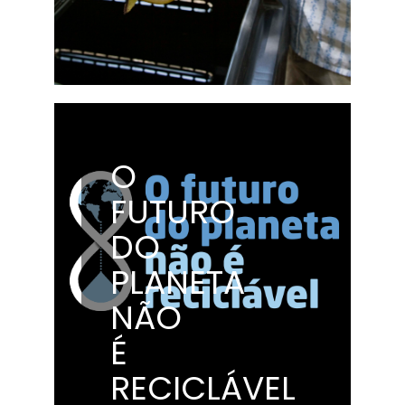
O
FUTURO
DO
PLANETA
NÃO
É
RECICLÁVEL