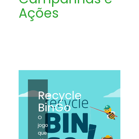
Ações
Recycle
BinGo
O
jogo
que