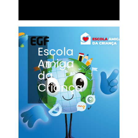
Escola
Amiga
da
Criança